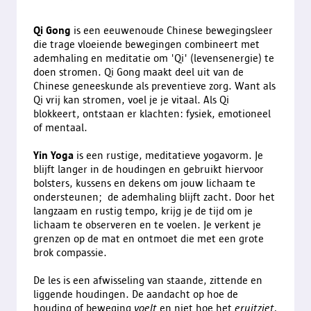
Qi Gong
is een eeuwenoude Chinese bewegingsleer
die trage vloeiende bewegingen combineert met
ademhaling en meditatie om 'Qi' (levensenergie) te
doen stromen. Qi Gong maakt deel uit van de
Chinese geneeskunde als preventieve zorg. Want als
Qi vrij kan stromen, voel je je vitaal. Als Qi
blokkeert, ontstaan er klachten: fysiek, emotioneel
of mentaal.
Yin Yoga
is een rustige, meditatieve yogavorm. Je
blijft langer in de houdingen en gebruikt hiervoor
bolsters, kussens en dekens om jouw lichaam te
ondersteunen; de ademhaling blijft zacht. Door het
langzaam en rustig tempo, krijg je de tijd om je
lichaam te observeren en te voelen. Je verkent je
grenzen op de mat en ontmoet die met een grote
brok compassie.
De les is een afwisseling van staande, zittende en
liggende houdingen. De aandacht op hoe de
houding of beweging
voelt
en niet hoe het
eruitziet.