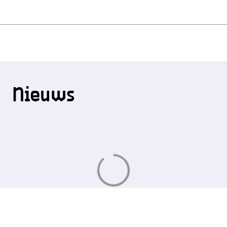
Nieuws
Aan
het
laden